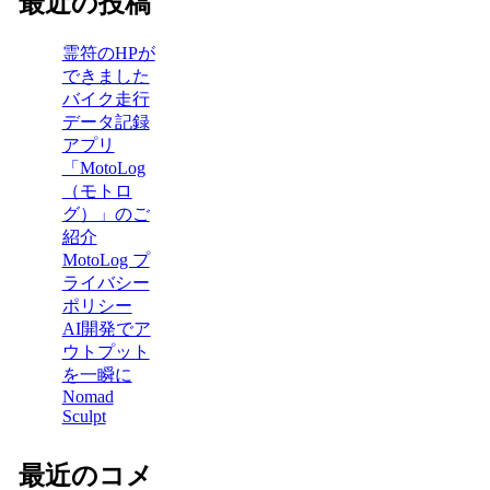
最近の投稿
霊符のHPが
できました
バイク走行
データ記録
アプリ
「MotoLog
（モトロ
グ）」のご
紹介
MotoLog プ
ライバシー
ポリシー
AI開発でア
ウトプット
を一瞬に
Nomad
Sculpt
最近のコメ