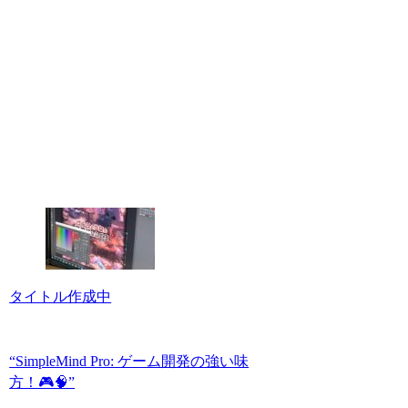
タイトル作成中
“SimpleMind Pro: ゲーム開発の強い味
方！🎮🧠”