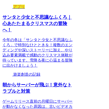
アプリ
サンタと少女と不思議なふくろ｜
心あたたまるクリスマスの冒険
へ！
今年の冬は「サンタと少女と不思議なふ
くろ」で特別なひとときを！複数のエン
ディングや深いストーリーに加え、やり
込み要素満載で感動のクリスマス体験が
待っています。雪降る夜に心温まる冒険
に出かけましょう！
遊楽創造の記録
朝からサーバーが飛ぶ！意外なト
ラブルと対策
ゲームリリース直前の月曜日にサーバー
が動かなくなった原因は、古いビデオカ