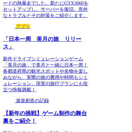
ードの熱暴走でした。新たにGTX3060を
セットアップし、サーバーを復旧。意外
なトラブルとその対策をご紹介します。
アプリ
「日本一周 美月の旅 リリー
ス」
新作ドライブシミュレーションゲーム
「美月の旅」で美月と一緒に日本一周！
各都道府県の観光スポットや名物を楽し
みながら、実際の旅の費用や時間もシミ
ュレーション。現実の旅行プランにも役
立つ情報満載！
遊楽創造の記録
【新年の挑戦】ゲーム制作の舞台
裏をご紹介！