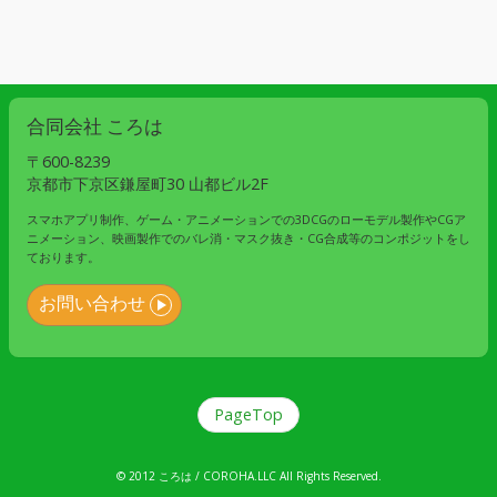
合同会社 ころは
〒600-8239
京都市下京区鎌屋町30 山都ビル2F
スマホアプリ制作、ゲーム・アニメーションでの3DCGのローモデル製作やCGア
ニメーション、映画製作でのバレ消・マスク抜き・CG合成等のコンポジットをし
ております。
お問い合わせ
PageTop
© 2012 ころは / COROHA.LLC All Rights Reserved.